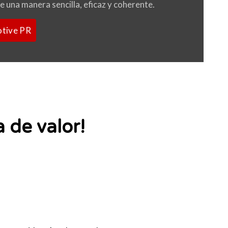
 una manera sencilla, eficaz y coherente.
tive PR
 de valor!