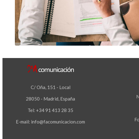
C/ Oña, 151 - Local
N
28050 - Madrid, España
Tel: +34 91 413 28 35
Fo
E-mail:
info@facomunicacion.com