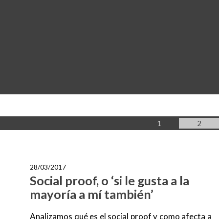
Página
Págin
1
2
28/03/2017
Social proof, o ‘si le gusta a la
mayoría a mí también’
Analizamos qué es el social proof y como afecta a