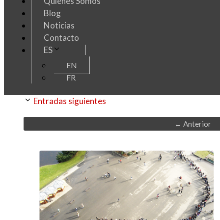
Quiénes Somos
Blog
Noticias
Contacto
ES
EN
FR
Entradas siguientes
←
Anterior