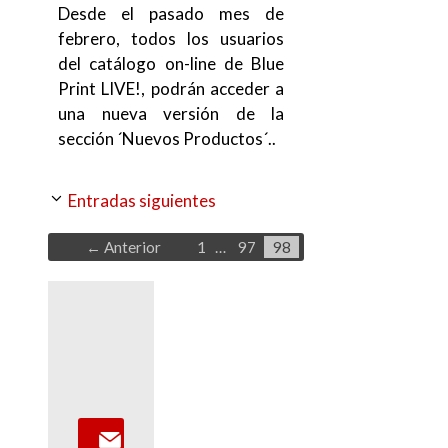
Desde el pasado mes de
febrero, todos los usuarios
del catálogo on-line de Blue
Print LIVE!, podrán acceder a
una nueva versión de la
sección ´Nuevos Productos´..
Entradas siguientes
Página
Página
Página
←
Anterior
1
…
97
98