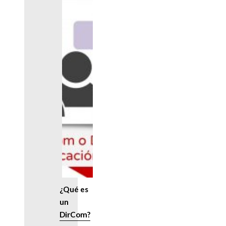
¿Qué es
un
DirCom?