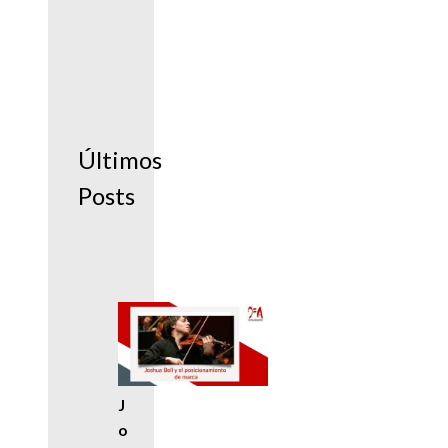
Últimos
Posts
J
o