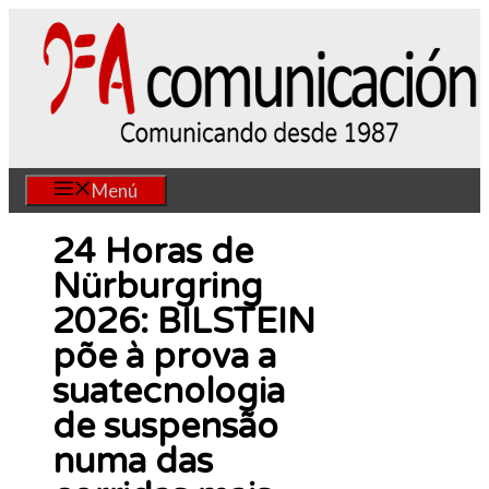
Saltar
al
contenido
Menú
24 Horas de
Nürburgring
2026: BILSTEIN
põe à prova a
suatecnologia
de suspensão
numa das