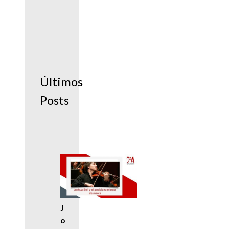
Últimos
Posts
J
o