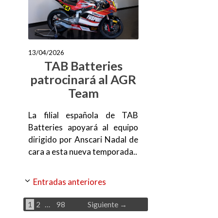
13/04/2026
TAB Batteries
patrocinará al AGR
Team
La filial española de TAB
Batteries apoyará al equipo
dirigido por Anscari Nadal de
cara a esta nueva temporada..
Entradas anteriores
Página
Página
Página
1
2
…
98
Siguiente
→