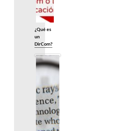
¿Qué es
un
DirCom?