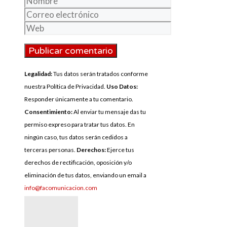
Correo
electrónico
Web
Legalidad:
Tus datos serán tratados conforme
nuestra Política de Privacidad.
Uso Datos:
Responder únicamente a tu comentario.
Consentimiento:
Al enviar tu mensaje das tu
permiso expreso para tratar tus datos. En
ningún caso, tus datos serán cedidos a
terceras personas.
Derechos:
Ejerce tus
derechos de rectificación, oposición y/o
eliminación de tus datos, enviando un email a
info@facomunicacion.com