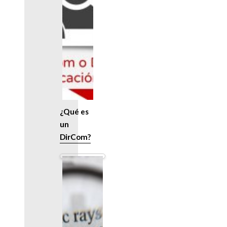
¿Qué es
un
DirCom?