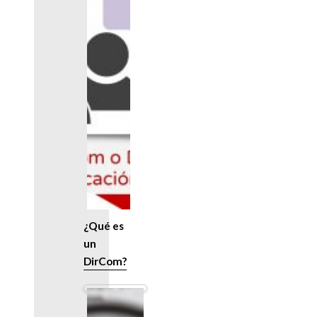
¿Qué es
un
DirCom?