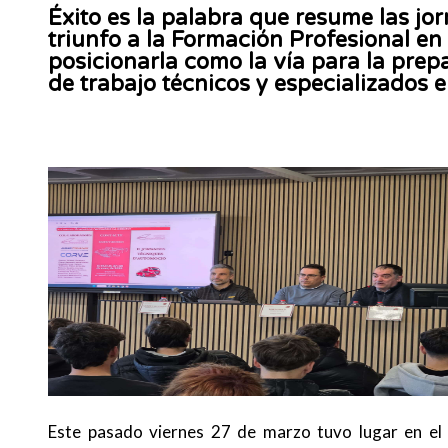
Éxito es la palabra que resume las j
triunfo a la Formación Profesional en
posicionarla como la vía para la pre
de trabajo técnicos y especializados e
Este pasado viernes 27 de marzo tuvo lugar en el In