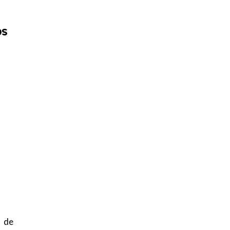
os
s de