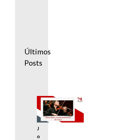
Últimos
Posts
J
o