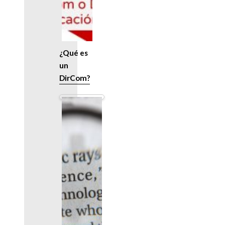
¿Qué es
un
DirCom?