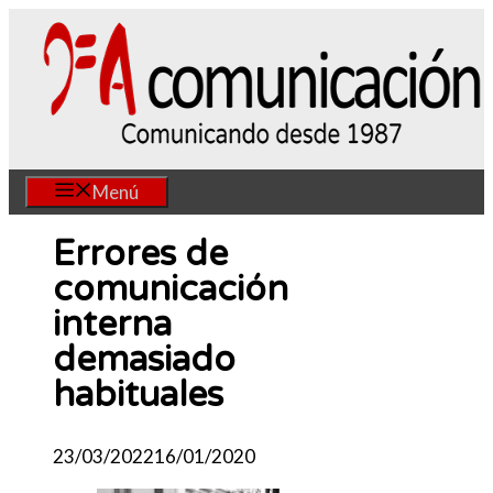
Saltar
al
contenido
Menú
Errores de
comunicación
interna
demasiado
habituales
23/03/2022
16/01/2020