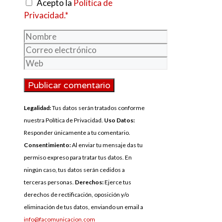
Acepto la
Política de
Privacidad.*
Nombre
Correo
electrónico
Web
Legalidad:
Tus datos serán tratados conforme
nuestra Política de Privacidad.
Uso Datos:
Responder únicamente a tu comentario.
Consentimiento:
Al enviar tu mensaje das tu
permiso expreso para tratar tus datos. En
ningún caso, tus datos serán cedidos a
terceras personas.
Derechos:
Ejerce tus
derechos de rectificación, oposición y/o
eliminación de tus datos, enviando un email a
info@facomunicacion.com