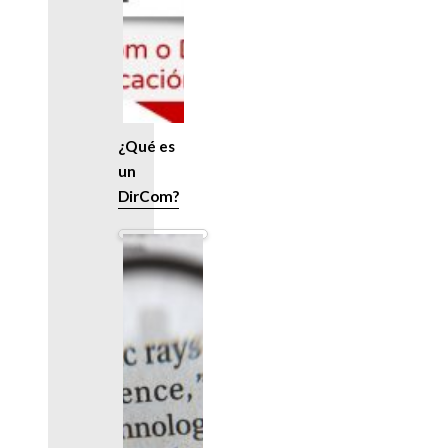
¿Qué es
un
DirCom?