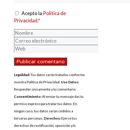
Acepto la
Política de
Privacidad.*
Nombre
Correo
electrónico
Web
Legalidad:
Tus datos serán tratados conforme
nuestra Política de Privacidad.
Uso Datos:
Responder únicamente a tu comentario.
Consentimiento:
Al enviar tu mensaje das tu
permiso expreso para tratar tus datos. En
ningún caso, tus datos serán cedidos a
terceras personas.
Derechos:
Ejerce tus
derechos de rectificación, oposición y/o