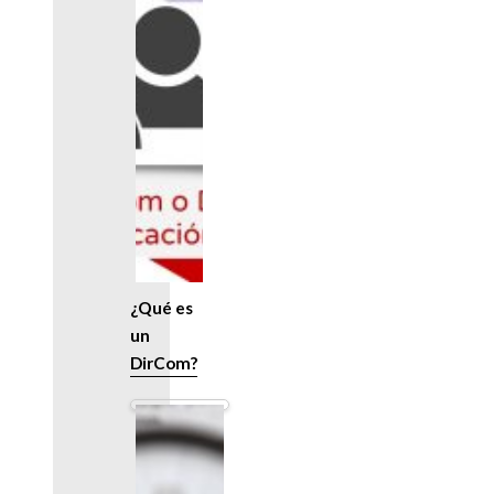
¿Qué es
un
DirCom?