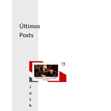
Últimos
Posts
J
o
s
h