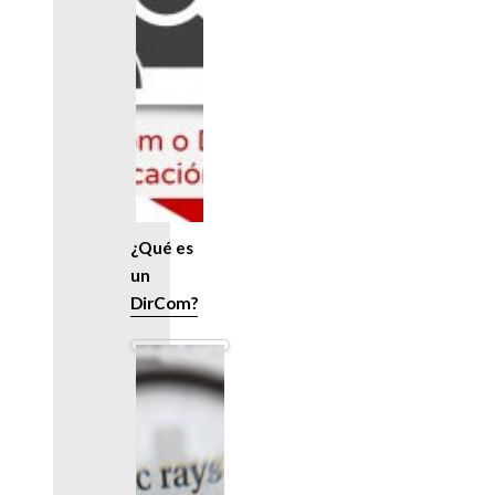
¿Qué es
un
DirCom?